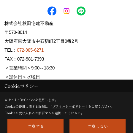
株式会社秋田宅建不動産
〒579-8014
大阪府東大阪市中石切町2丁目9番2号
TEL：
072-985-6271
FAX：072-981-7393
＜営業時間＞9:00～18:30
＜定休日＞水曜日
Cookieポリシー
Copyright (c) AKITA TAKKEN FUDOUSAN Co.,Ltd. All Rights Reserved.
当サイトではCookieを使用します。
Cookieの使用に関する詳細は 「
プライバシーポリシー
」をご覧ください。
Produced by
ゴデスクリエイト
Cookieを受け入れるか拒否するか選択してください。
同意する
同意しない