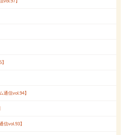
l.97】
5】
vol.94】
】
ol.93】