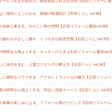
ォームで生まれ変わる、開放感あふれる住空間【石切リフォーム通信vo
ない場所にもこだわる、新築の快適設計【石切くらし vol.96】
が自然と集まる、やさしい和の空間【石切リフォーム通信vol.96】
の疲れをやさしく癒す、くつろぎの浴室空間【石切くらし vol.95】
の時間を心地よくする、キッチンの工夫【石切リフォーム通信vol.9
しに余白を生む、上質なリビングの整え方【石切くらし vol.94】
しに個性をプラスする、アクセントウォールの魅力【石切リフォーム通信
度の時間を心地よくする、明るい洗面スペース【石切くらし vol.93
の食事が楽しみになる、リフォーム後のリビング【石切リフォーム通信v