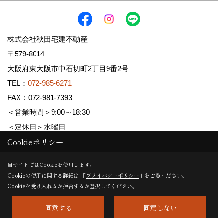
株式会社秋田宅建不動産
〒579-8014
大阪府東大阪市中石切町2丁目9番2号
TEL：
072-985-6271
FAX：072-981-7393
＜営業時間＞9:00～18:30
＜定休日＞水曜日
Cookieポリシー
Copyright (c) AKITA TAKKEN FUDOUSAN Co.,Ltd. All Rights Reserved.
当サイトではCookieを使用します。
Cookieの使用に関する詳細は 「
プライバシーポリシー
」をご覧ください。
Produced by
ゴデスクリエイト
Cookieを受け入れるか拒否するか選択してください。
同意する
同意しない