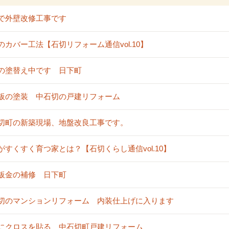
で外壁改修工事です
のカバー工法【石切リフォーム通信vol.10】
の塗替え中です 日下町
板の塗装 中石切の戸建リフォーム
切町の新築現場、地盤改良工事です。
がすくすく育つ家とは？【石切くらし通信vol.10】
板金の補修 日下町
切のマンションリフォーム 内装仕上げに入ります
にクロスを貼る 中石切町戸建リフォーム