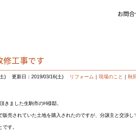
お問合
改修工事です
土)
更新日：2019/03/16(土)
リフォーム
｜
現場のこと
｜
秋
て頂きました生駒市のH様邸。
で販売されていた土地を購入されたのですが、分譲主と交渉し
とです。