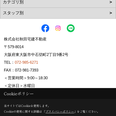
株式会社秋田宅建不動産
〒579-8014
大阪府東大阪市中石切町2丁目9番2号
TEL：
072-985-6271
FAX：072-981-7393
＜営業時間＞9:00～18:30
＜定休日＞水曜日
Cookieポリシー
Copyright (c) AKITA TAKKEN FUDOUSAN Co.,Ltd. All Rights Reserved.
当サイトではCookieを使用します。
Cookieの使用に関する詳細は 「
プライバシーポリシー
」をご覧ください。
Produced by
ゴデスクリエイト