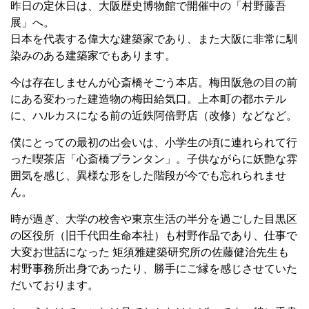
昨日の定休日は、大阪歴史博物館で開催中の「村野藤吾
展」へ。
日本を代表する偉大な建築家であり、また大阪に非常に馴
染みのある建築家でもあります。
今は存在しませんが心斎橋そごう本店。梅田阪急の目の前
にある変わった建造物の梅田給気口。上本町の都ホテル
に、ハルカスになる前の近鉄阿倍野店（改修）などなど。
僕にとっての最初の出会いは、小学生の頃に連れられて行
った喫茶店「心斎橋プランタン」。子供ながらに妖艶な雰
囲気を感じ、異様な形をした階段が今でも忘れられませ
ん。
時が過ぎ、大学の校舎や東京生活の半分を過ごした目黒区
の区役所（旧千代田生命本社）も村野作品であり、仕事で
大変お世話になった 矩須雅建築研究所の佐藤健治先生も
村野事務所出身であったり、勝手にご縁を感じさせていた
だいております。