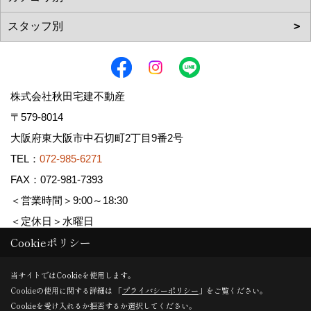
株式会社秋田宅建不動産
〒579-8014
大阪府東大阪市中石切町2丁目9番2号
TEL：
072-985-6271
FAX：072-981-7393
＜営業時間＞9:00～18:30
＜定休日＞水曜日
Cookieポリシー
Copyright (c) AKITA TAKKEN FUDOUSAN Co.,Ltd. All Rights Reserved.
当サイトではCookieを使用します。
Cookieの使用に関する詳細は 「
プライバシーポリシー
」をご覧ください。
Produced by
ゴデスクリエイト
Cookieを受け入れるか拒否するか選択してください。