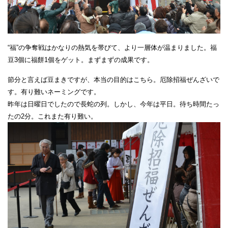
“福”の争奪戦はかなりの熱気を帯びて、より一層体が温まりました。福
豆3個に福餅1個をゲット。まずまずの成果です。
節分と言えば豆まきですが、本当の目的はこちら。厄除招福ぜんざいで
す。有り難いネーミングです。
昨年は日曜日でしたので長蛇の列。しかし、今年は平日。待ち時間たっ
たの2分。これまた有り難い。