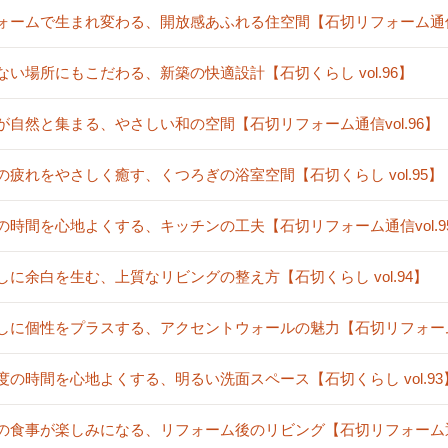
ォームで生まれ変わる、開放感あふれる住空間【石切リフォーム通信vo
ない場所にもこだわる、新築の快適設計【石切くらし vol.96】
が自然と集まる、やさしい和の空間【石切リフォーム通信vol.96】
の疲れをやさしく癒す、くつろぎの浴室空間【石切くらし vol.95】
の時間を心地よくする、キッチンの工夫【石切リフォーム通信vol.9
しに余白を生む、上質なリビングの整え方【石切くらし vol.94】
しに個性をプラスする、アクセントウォールの魅力【石切リフォーム通信
度の時間を心地よくする、明るい洗面スペース【石切くらし vol.93
の食事が楽しみになる、リフォーム後のリビング【石切リフォーム通信v