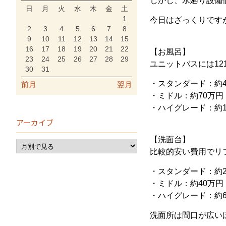
しかし、水廻り設備
日
月
火
水
木
金
土
1
今日はざっくりです
2
3
4
5
6
7
8
9
10
11
12
13
14
15
16
17
18
19
20
21
22
【お風呂】
23
24
25
26
27
28
29
ユニットバスには12
30
31
・スタンダード：約4
前月
翌月
・ミドル：約70万円
・ハイグレード：約1
アーカイブ
【洗面台】
比較的安い費用でリ
・スタンダード：約2
・ミドル：約40万円
・ハイグレード：約6
洗面所は間口が広い