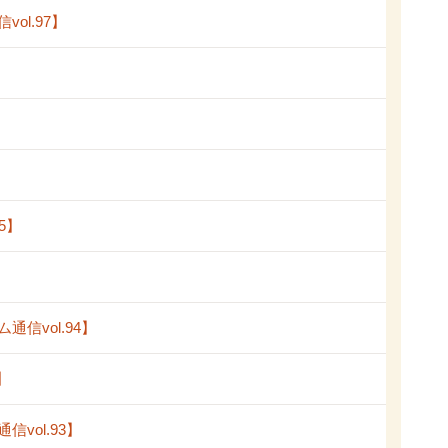
l.97】
5】
vol.94】
】
ol.93】