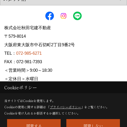
株式会社秋田宅建不動産
〒579-8014
大阪府東大阪市中石切町2丁目9番2号
TEL：
072-985-6271
FAX：072-981-7393
＜営業時間＞9:00～18:30
＜定休日＞水曜日
Cookieポリシー
Copyright (c) AKITA TAKKEN FUDOUSAN Co.,Ltd. All Rights Reserved.
当サイトではCookieを使用します。
Cookieの使用に関する詳細は 「
プライバシーポリシー
」をご覧ください。
Produced by
ゴデスクリエイト
Cookieを受け入れるか拒否するか選択してください。
同意する
同意しない