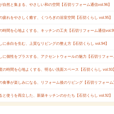
が自然と集まる、やさしい和の空間【石切リフォーム通信vol.96】
の疲れをやさしく癒す、くつろぎの浴室空間【石切くらし vol.95】
の時間を心地よくする、キッチンの工夫【石切リフォーム通信vol.9
しに余白を生む、上質なリビングの整え方【石切くらし vol.94】
しに個性をプラスする、アクセントウォールの魅力【石切リフォーム通信
度の時間を心地よくする、明るい洗面スペース【石切くらし vol.93
の食事が楽しみになる、リフォーム後のリビング【石切リフォーム通信v
ると使うを両立した、新築キッチンのかたち【石切くらし vol.92】