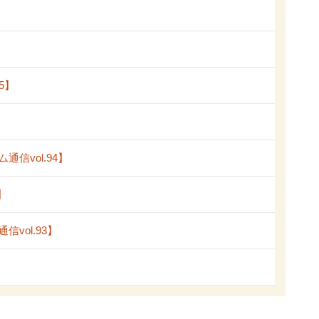
5】
vol.94】
】
ol.93】