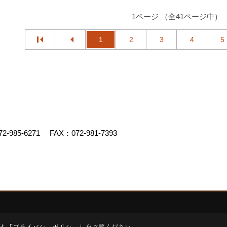
1ページ （全41ページ中）
1
2
3
4
5
72-985-6271
FAX：072-981-7393
.
|
Produced by
ゴデスクリエイト
は 「
プライバシーポリシー
」をご覧ください。