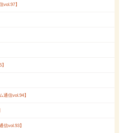
l.97】
5】
vol.94】
】
ol.93】