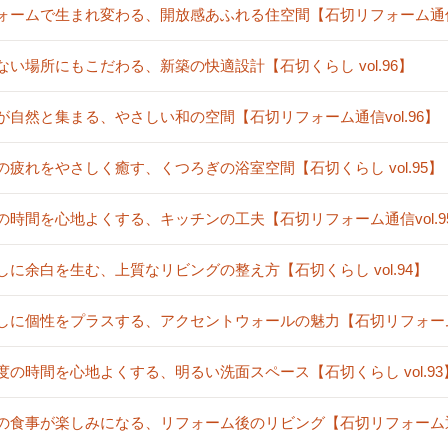
ォームで生まれ変わる、開放感あふれる住空間【石切リフォーム通信vo
ない場所にもこだわる、新築の快適設計【石切くらし vol.96】
が自然と集まる、やさしい和の空間【石切リフォーム通信vol.96】
の疲れをやさしく癒す、くつろぎの浴室空間【石切くらし vol.95】
の時間を心地よくする、キッチンの工夫【石切リフォーム通信vol.9
しに余白を生む、上質なリビングの整え方【石切くらし vol.94】
しに個性をプラスする、アクセントウォールの魅力【石切リフォーム通信
度の時間を心地よくする、明るい洗面スペース【石切くらし vol.93
の食事が楽しみになる、リフォーム後のリビング【石切リフォーム通信v