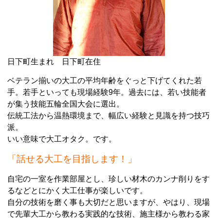
日下町生まれ 日下町在住
ベテラン揃いの大工の平均年齢をぐっと下げてくれた若
手。若手といっても現場経験9年。
過去には、若い技能者
が集う技能五輪全国大会に選出。
伝統工法から温熱環境まで、幅広い経験と見識を持つ技巧
派。
いい意味で大工オタク。です。
「話せる大工を目指します！」
自宅の一室を作業部屋とし、珍しい材木のカンナ削りをす
るなどとにかく大工仕事が楽しいです。
自分の技術を磨く事も大切だと
思いますが、やはり、現場
で先輩大工から教わる実践的な技術、
施主様から教わる家