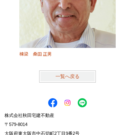
棟梁 桑田 正男
基礎・
一覧へ戻る
株式会社秋田宅建不動産
〒579-8014
大阪府東大阪市中石切町2丁目9番2号