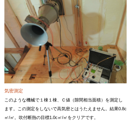
気密測定
このような機械で１棟１棟、Ｃ値（隙間相当面積）を測定し
ます。この測定をしないで高気密とはうたえません。結果0.8c
㎡/㎡。吹付断熱の目標1.0c㎡/㎡をクリアです。