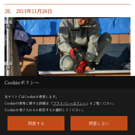
28. 2013年11月26日
Cookieポリシー
当サイトではCookieを使用します。
Cookieの使用に関する詳細は 「
プライバシーポリシー
」をご覧ください。
屋根工事
Cookieを受け入れるか拒否するか選択してください。
玄関庇も一枚一枚器用に鋼板を重ねて曲げていきます。
同意する
同意しない