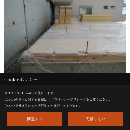
Cookieポリシー
土台敷き
当サイトではCookieを使用します。
週明けの棟上げに備えて、土台敷きから床合板貼り。予定し
Cookieの使用に関する詳細は 「
プライバシーポリシー
」をご覧ください。
Cookieを受け入れるか拒否するか選択してください。
ていた週末の棟上げは、週明けに。それまで土台も雨養生で
す。
同意する
同意しない