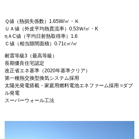
Ｑ値（熱損失係数）
1.65
W/㎡・Ｋ
Ｕ
Ａ
値（外皮平均熱貫流率）0.
53
Ｗ/㎡・K
ηＡC値（平均日射熱取得率）1.6
Ｃ値（相当隙間面積）
0.
71
c㎡/㎡
耐震等級3（最高等級）
長期優良住宅認定
改正省エネ基準（2020年基準クリア）
第一種熱交換型換気システム採用
太陽光発電搭載・家庭用燃料電池エネファーム採用 =ダブ
ル発電
スーパーウォール工法