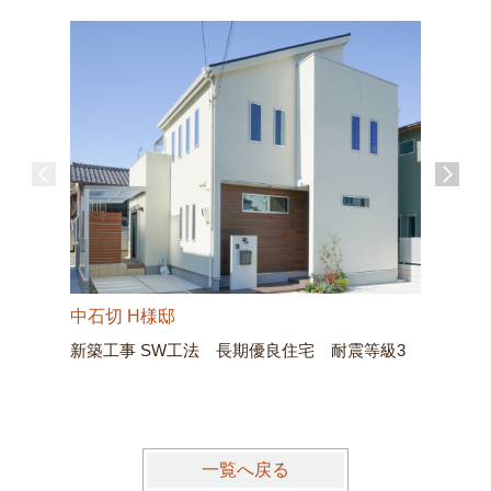
中石切 
中石切 H様邸
新築工事
新築工事 SW工法 長期優良住宅 耐震等級3
3
一覧へ戻る