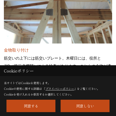
金物取り付け
筋交いの上下には筋交いプレート。木曜日には、役所と
JIO（第三者機関）による検査があります。これらの金物が適
Cookieポリシー
切に施工されているかをチェックします。この様子ですと検
査は問題なさそうです。
当サイトではCookieを使用します。
Cookieの使用に関する詳細は 「
プライバシーポリシー
」をご覧ください。
Cookieを受け入れるか拒否するか選択してください。
25. 2014年05月20日
同意する
同意しない