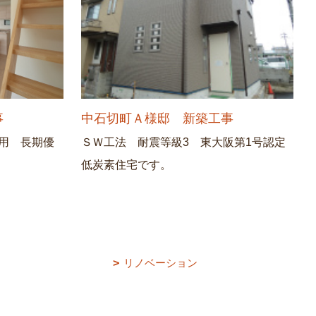
事
中石切町Ａ様邸 新築工事
用 長期優
ＳＷ工法 耐震等級3 東大阪第1号認定
低炭素住宅です。
リノベーション