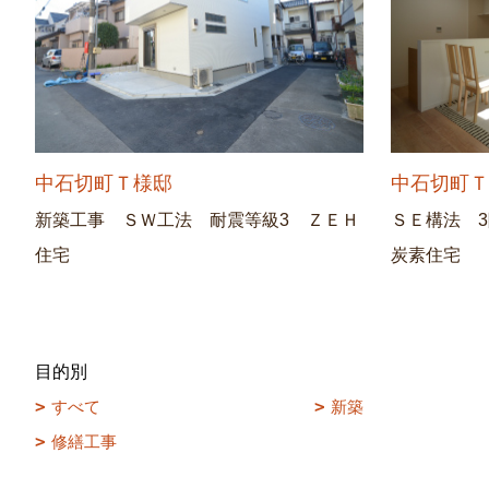
中石切町Ｔ様邸
中石切町
新築工事 ＳＷ工法 耐震等級3 ＺＥＨ
ＳＥ構法 
住宅
炭素住宅
目的別
すべて
新築
修繕工事