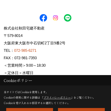
株式会社秋田宅建不動産
〒579-8014
大阪府東大阪市中石切町2丁目9番2号
TEL：
072-985-6271
FAX：072-981-7393
＜営業時間＞9:00～18:30
＜定休日＞水曜日
Cookieポリシー
Copyright (c) AKITA TAKKEN FUDOUSAN Co.,Ltd. All Rights Reserved.
当サイトではCookieを使用します。
Cookieの使用に関する詳細は 「
プライバシーポリシー
」をご覧ください。
Produced by
ゴデスクリエイト
Cookieを受け入れるか拒否するか選択してください。