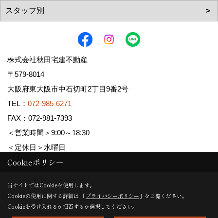
株式会社秋田宅建不動産
〒579-8014
大阪府東大阪市中石切町2丁目9番2号
TEL：
072-985-6271
FAX：072-981-7393
＜営業時間＞9:00～18:30
＜定休日＞水曜日
Cookieポリシー
Copyright (c) AKITA TAKKEN FUDOUSAN Co.,Ltd. All Rights Reserved.
当サイトではCookieを使用します。
Cookieの使用に関する詳細は 「
プライバシーポリシー
」をご覧ください。
Produced by
ゴデスクリエイト
Cookieを受け入れるか拒否するか選択してください。