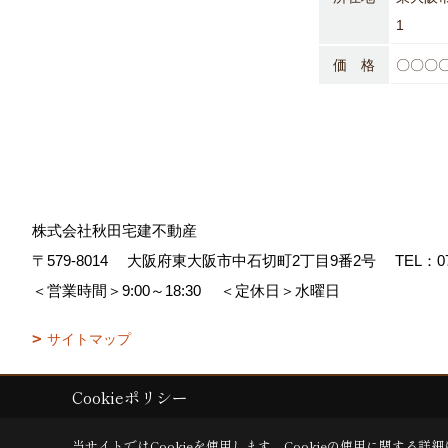
1
価 格
〇〇〇
株式会社秋田宅建不動産
〒579-8014
大阪府東大阪市中石切町2丁目9番2号
TEL：
0
＜営業時間＞9:00～18:30
＜定休日＞水曜日
サイトマップ
Cookieポリシー
Copyright (c) AKITA TAKKEN FUDOUSAN Co.,Ltd. All Rights Reserved
当サイトではCookieを使用します。
Cookieの使用に関する詳細