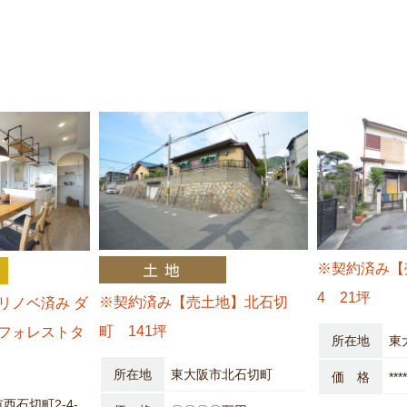
※契約済み【
4 21坪
※契約済み【売土地】北石切
リノベ済み ダ
町 141坪
フォレストタ
所在地
東
所在地
東大阪市北石切町
価 格
**
西石切町2-4-