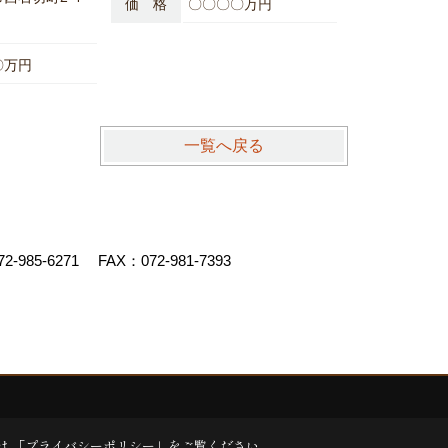
価 格
〇〇〇〇万円
〇万円
一覧へ戻る
72-985-6271
FAX：072-981-7393
.
|
Produced by
ゴデスクリエイト
は 「
プライバシーポリシー
」をご覧ください。