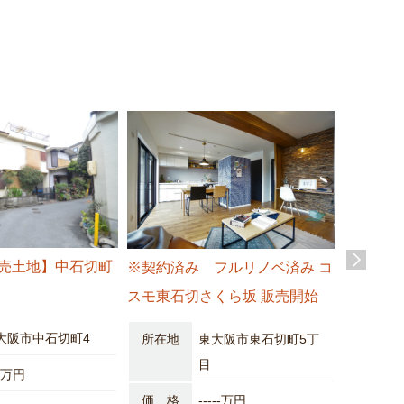
売土地】中石切町
※契約済み フルリノベ済み コ
※契約済
スモ東石切さくら坂 販売開始
石切 （
大阪市中石切町4
所在地
東大阪市東石切町5丁
譲）
目
**万円
所在地
価 格
-----万円