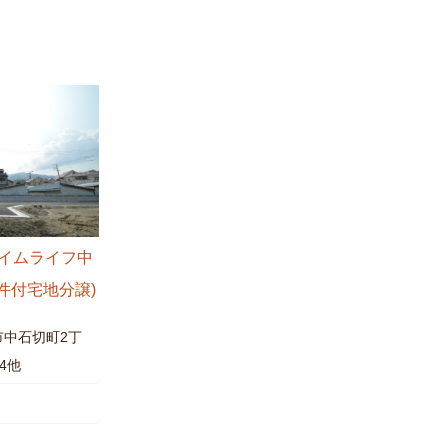
イムライフ中
件付宅地分譲)
市中石切町2丁
-4他